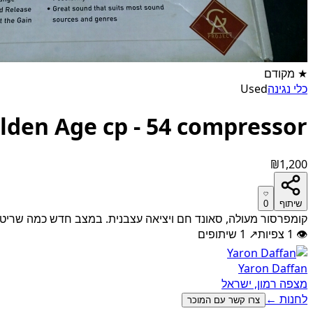
★
מקודם
כלי נגינה
Used
lden Age cp - 54 compressor
₪1,200
שיתוף
0
קומפרסור מעולה, סאונד חם ויציאה עצבנית. במצב חדש כמה שריט
👁
1
צפיות
↗
1
שיתופים
Yaron Daffan
מצפה רמון, ישראל
לחנות ←
צרו קשר עם המוכר