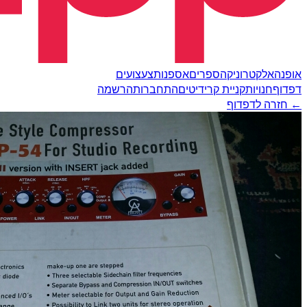
אופנה
אלקטרוניקה
ספרים
אספנות
צעצועים
דפדוף
חנויות
קניית קרידיטים
התחברות
הרשמה
← חזרה לדפדוף