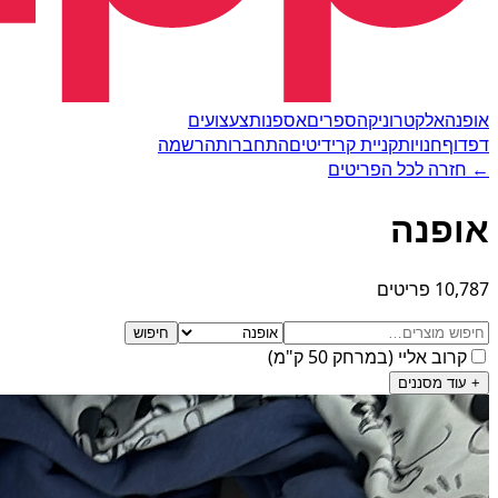
אופנה
אלקטרוניקה
ספרים
אספנות
צעצועים
דפדוף
חנויות
קניית קרידיטים
התחברות
הרשמה
← חזרה לכל הפריטים
אופנה
10,787 פריטים
חיפוש
קרוב אליי
(
במרחק 50 ק"מ
)
+
עוד מסננים